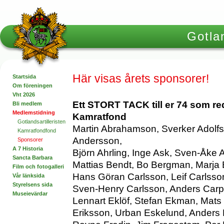
Gotlan
Här visas årets sponsorer!
Startsida
Om föreningen
Vht 2026
Ett STORT TACK till er 74 som re
Bli medlem
Medlemstidning
Kamratfond
Gotlandsartilleristen
Martin Abrahamson, Sverker Adolfs
Kamratfondfond
Andersson,
Sponsorer
A 7 Historia
Björn Ahrling, Inge Ask, Sven-Åke 
Sancta Barbara
Mattias Bendt, Bo Bergman, Marja 
Film och fotogalleri
Hans Göran Carlsson, Leif Carlsso
Vår länksida
Styrelsens sida
Sven-Henry Carlsson, Anders Carp,
Museievärdar
Lennart Eklöf, Stefan Ekman, Mats
Eriksson, Urban Eskelund, Anders 