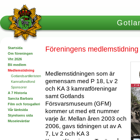
Gotlan
Föreningens medlemstidning
Startsida
Om föreningen
Vht 2026
Bli medlem
Medlemstidning
Medlemstidningen som är
Gotlandsartilleristen
gemensam med P 18, Lv 2
Kamratfondfond
och KA 3 kamratföreningar
Sponsorer
A 7 Historia
samt Gotlands
Sancta Barbara
Försvarsmuseum (GFM)
Film och fotogalleri
kommer ut med ett nummer
Vår länksida
Styrelsens sida
varje år. Mellan åren 2003 och
Museievärdar
2006, gavs tidningen ut av A
7, Lv 2 och KA 3