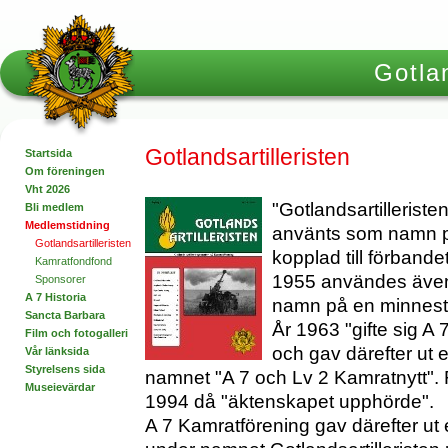
Gotlan
Gotlandsartilleristen
Startsida
Om föreningen
Vht 2026
"Gotlandsartilleristen
Bli medlem
Medlemstidning
använts som namn p
Gotlandsartilleristen
kopplad till förband
Kamratfondfond
1955 användes även 
Sponsorer
A 7 Historia
namn på en minnestid
Sancta Barbara
År 1963 "gifte sig A
Film och fotogalleri
och gav därefter ut
Vår länksida
Styrelsens sida
namnet "A 7 och Lv 2 Kamratnytt". F
Museievärdar
1994 då "äktenskapet upphörde".
A 7 Kamratförening gav därefter u