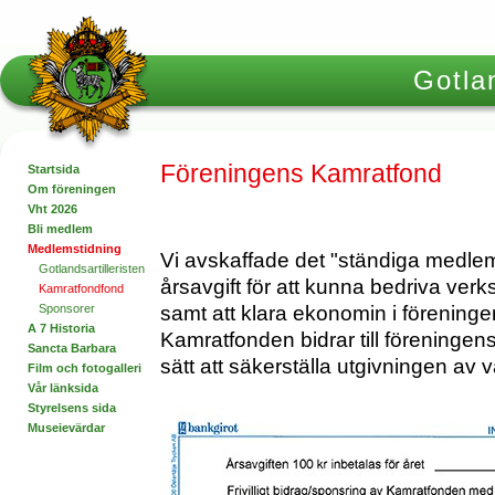
Gotlan
Föreningens Kamratfond
Startsida
Om föreningen
Vht 2026
Bli medlem
Medlemstidning
Vi avskaffade det "ständiga medle
Gotlandsartilleristen
årsavgift för att kunna bedriva verk
Kamratfondfond
samt att klara ekonomin i föreninge
Sponsorer
A 7 Historia
Kamratfonden bidrar till föreningen
Sancta Barbara
sätt att säkerställa utgivningen av
Film och fotogalleri
Vår länksida
Styrelsens sida
Museievärdar