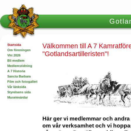
Gotlan
Välkommen till A 7 Kamratfö
Startsida
Om föreningen
"Gotlandsartilleristen"!
Vht 2026
Bli medlem
Medlemstidning
A 7 Historia
Sancta Barbara
Film och fotogalleri
Vår länksida
Styrelsens sida
Museievärdar
Här ger vi medlemmar och andra 
om vår verksamhet och vi hoppas 