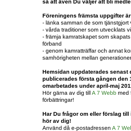
så att även Du väljer att bli medl
Föreningens främsta uppgifter är 
- länka samman de som tjänstgjort vi
- vårda traditioner som utvecklats v
- främja kamratskapet som skapats
förband
- genom kamratträffar och annat ko
samhörigheten mellan generatione
Hemsidan uppdaterades senast d
publicerades första gången den 
omarbetades under april-maj 201
Hör gärna av dig till
A 7 Webb
med fö
förbättringar!
Har Du frågor om eller förslag til
hör av dig!
Använd då e-postadressen
A 7 We