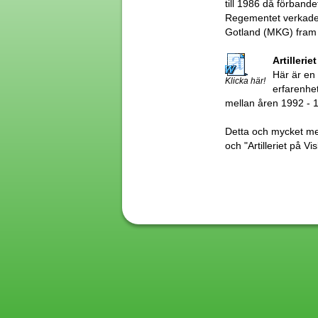
till 1986 då förbande
Regementet verkade
Gotland (MKG) fram t
Artilleri
Här är en 
Klicka här!
erfarenhet
mellan åren 1992 - 
Detta och mycket mer
och "Artilleriet på Vis