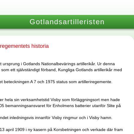
Gotlandsartilleristen
riregementets historia
 ursprung i Gotlands Nationalbevärings artillerikår. Ur denna
som ett självständigt förband, Kungliga Gotlands artillerikår med
et beteckningen A 7 och 1975 status som artilleriregemente.
r hela sin verksamhetstid Visby som förläggningsort men hade
5 bemanningsansvaret för Enholmens batterier utanför Slite på
det inledningsvis innanför Visby ringmur och i Visby hamn.
13 april 1909 i ny kasern på Korsbetningen och verkade där fram