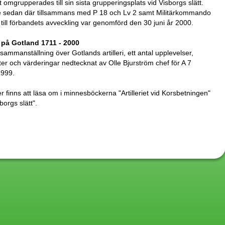
t omgrupperades till sin sista grupperingsplats vid Visborgs slätt.
 sedan där tillsammans med P 18 och Lv 2 samt Militärkommando
ill förbandets avveckling var genomförd den 30 juni år 2000.
et på Gotland 1711 - 2000
sammanställning över Gotlands artilleri, ett antal upplevelser,
er och värderingar nedtecknat av Olle Bjurström chef för A 7
1999.
 finns att läsa om i minnesböckerna "Artilleriet vid Korsbetningen"
borgs slätt".