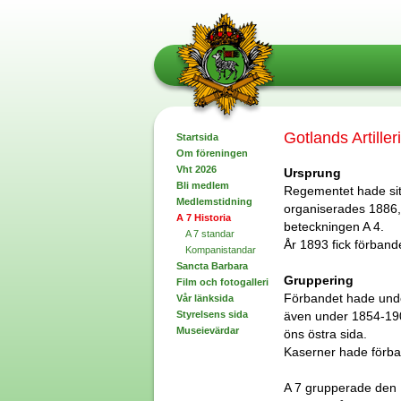
Gotlands Artille
Startsida
Om föreningen
Vht 2026
Ursprung
Bli medlem
Regementet hade sitt
Medlemstidning
organiserades 1886, 
A 7 Historia
beteckningen A 4.
A 7 standar
År 1893 fick förband
Kompanistandar
Sancta Barbara
Gruppering
Film och fotogalleri
Förbandet hade unde
Vår länksida
Styrelsens sida
även under 1854-190
Museievärdar
öns östra sida.
Kaserner hade förban
A 7 grupperade den 