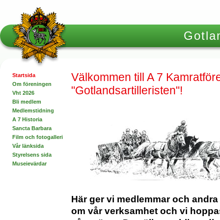
Gotlan
Välkommen till A 7 Kamratfö
Startsida
Om föreningen
"Gotlandsartilleristen"!
Vht 2026
Bli medlem
Medlemstidning
A 7 Historia
Sancta Barbara
Film och fotogalleri
Vår länksida
Styrelsens sida
Museievärdar
Här ger vi medlemmar och andra 
om vår verksamhet och vi hoppas 