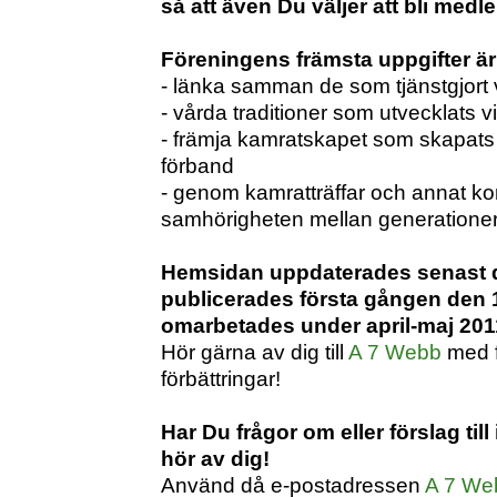
så att även Du väljer att bli medl
Föreningens främsta uppgifter är 
- länka samman de som tjänstgjort vi
- vårda traditioner som utvecklats v
- främja kamratskapet som skapats
förband
- genom kamratträffar och annat ko
samhörigheten mellan generatione
Hemsidan uppdaterades senast d
publicerades första gången den 
omarbetades under april-maj 201
Hör gärna av dig till
A 7 Webb
med fö
förbättringar!
Har Du frågor om eller förslag til
hör av dig!
Använd då e-postadressen
A 7 We